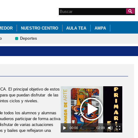
Search this site
Formulario de
búsqueda
MEDOR
NUESTRO CENTRO
AULA TEA
AMPA
o
Deportes
. El principal objetivo de estos
 para que puedan disfrutar de las
ntos ciclos y niveles.
s de todos los alumnos y alumnas
pudieros participar de forma activa
disfrutar de varias actuaciones
00:00
02:09
s y bailes que reflejaron una