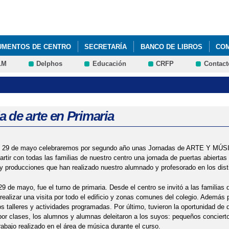
Pasar al
contenido
principal
UMENTOS DE CENTRO
SECRETARÍA
BANCO DE LIBROS
CO
LM
Delphos
Educación
CRFP
Contact
 de arte en Primaria
y 29 de mayo celebraremos por segundo año unas Jornadas de ARTE Y MÚSICA
rtir con todas las familias de nuestro centro una jornada de puertas abiertas
y producciones que han realizado nuestro alumnado y profesorado en los disti
29 de mayo, fue el turno de primaria. Desde el centro se invitó a las familia
 realizar una visita por todo el edificio y zonas comunes del colegio. Además 
os talleres y actividades programadas. Por último, tuvieron la oportunidad de 
por clases, los alumnos y alumnas deleitaron a los suyos: pequeños concierto
rabajo realizado en el área de música durante el curso.