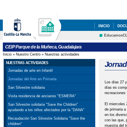
INICIO
DOC
EducamosC
AVISO LEGAL
CEIP Parque de la Muñeca, Guadalajara
Inicio
»
Nuestro Centro
»
Nuestras actividades
Se encuentra usted aquí
Jornada
NUESTRAS ACTIVIDADES
Jornadas de arte en Infantil
Jornadas del Arte en Primaria
Los días 27 
días es compa
San Silvestre solidaria
recreaciones 
Visita residencia de ancianos "ESMERA"
El miercoles 
San Silvestre solidaria "Save the Children"
de primaria a
ayudando a los niños afectados por la "DANA"
en los divers
Recaudación San Silvestre Solidaria "Save the
con las que, 
children"
muestra del t