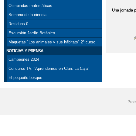
Olimpiadas matemáticas
Una jornada p
Semana de la ciencia
Residuos 0
Excursión Jardín Botánico
Maquetas "Los animales y sus hábitats" 2º curso
NOTICIAS Y PRENSA
Campeones 2024
Concurso TV. "Aprendemos en Clan: La Caja"
El pequeño bosque
Prot